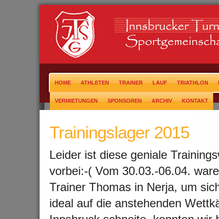
HOME
ATHLETEN
TRAINER
LAUF
TRIATHLON
VERMIETUNGEN
SPONSOREN
ARCHIV
KONTAKT
Trainingslager 2015
Leider ist diese geniale Trainin
vorbei:-( Vom 30.03.-06.04. ware
Trainer Thomas in Nerja
, um sic
ideal auf die anstehenden Wettk