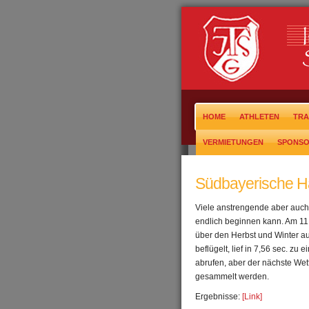
HOME
ATHLETEN
TRA
VERMIETUNGEN
SPONS
Südbayerische Ha
Viele anstrengende aber auch 
endlich beginnen kann. Am 11.
über den Herbst und Winter au
beflügelt, lief in 7,56 sec. z
abrufen, aber der nächste Wet
gesammelt werden.
Ergebnisse:
[Link]