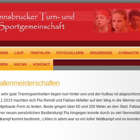
INER
LAUF
TRIATHLON
FOTOGALLERIE
ERGEBNISSE
GYMNASTIK
OREN
ARCHIV
KONTAKT
llenmeisterschaften
sehr gute Trainingseinheiten liegen nun hinter uns und der Aufbau ist abgeschlos
1.2015 machten sich Pia Reindl und Fabian Abfalter auf den Weg in die Werner-von
fgebaute Form zu testen. Beide gingen über 60 und 200 Meter an den Start. Fabia
u einer neuen persönlichen Bestleistung! Pia hingegen konnte durch zu viel Nervositä
tkampf kommt bestimmt.;-) Alles in allem war es ein toller Wettkampf und es konnt