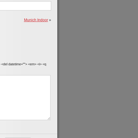
Munich Indoor
»
> <del datetime=""> <em> <i> <q