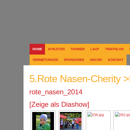
HOME
ATHLETEN
TRAINER
LAUF
TRIATHLON
VERMIETUNGEN
SPONSOREN
ARCHIV
KONTAKT
5.Rote Nasen-Cherity 
rote_nasen_2014
[Zeige als Diashow]