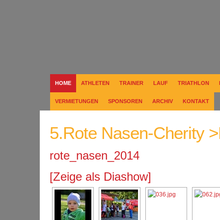
HOME
ATHLETEN
TRAINER
LAUF
TRIATHLON
VERMIETUNGEN
SPONSOREN
ARCHIV
KONTAKT
5.Rote Nasen-Cherity 
rote_nasen_2014
[Zeige als Diashow]