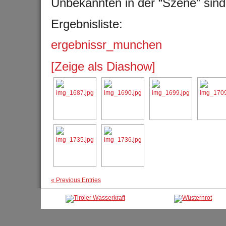
Unbekannten in der “Szene” sind
Ergebnisliste:
ergebnissr_munchen
[Zeige als Diashow]
« Previous Entries