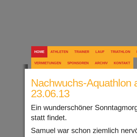
HOME
ATHLETEN
TRAINER
LAUF
TRIATHLON
VERMIETUNGEN
SPONSOREN
ARCHIV
KONTAKT
Nachwuchs-Aquathlon 
23.06.13
Ein wunderschöner Sonntagmorg
statt findet.
Samuel war schon ziemlich nervö