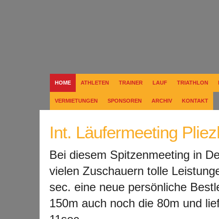
HOME
ATHLETEN
TRAINER
LAUF
TRIATHLON
VERMIETUNGEN
SPONSOREN
ARCHIV
KONTAKT
Int. Läufermeeting Plie
Bei diesem Spitzenmeeting in De
vielen Zuschauern tolle Leistunge
sec. eine neue persönliche Bestl
150m auch noch die 80m und lief 